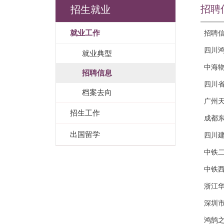
招聘
招生就业
就业工作
招聘
四川
就业典型
中海物
招聘信息
四川
档案去向
广州
招生工作
成都
出国留学
四川
中铁
中铁
浙江
深圳
鸿鹄之